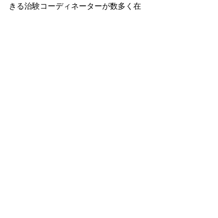
きる治験コーディネーターが数多く在
籍しております。ご不明点などがあれ
ばお気軽にご質問ください。
お問い合わせフォーム
も設置してござ
います。
治験
すべて表示
最新記事